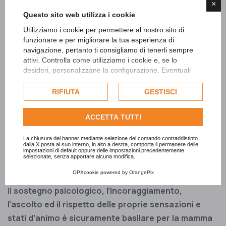
×
Questo sito web utilizza i cookie
Utilizziamo i cookie per permettere al nostro sito di
funzionare e per migliorare la tua esperienza di
navigazione, pertanto ti consigliamo di tenerli sempre
attivi. Controlla come utilizziamo i cookie e, se lo
desideri, personalizzane la configurazione. Eventuali
cookie di profilazione o commerciali verranno utilizzati
esclusivamente previa acquisizione del consenso
RIFIUTA
GESTISCI
dell'utente.
Consulta l'informativa cookie completa.
ACCETTA TUTTI
NEOMAMME
La chiusura del banner mediante selezione del comando contraddistinto
L'importanza del sostegno
dalla X posta al suo interno, in alto a destra, comporta il permanere delle
impostazioni di default oppure delle impostazioni precedentemente
selezionate, senza apportare alcuna modifica.
psicologico
OPXcookie
powered by
OrangePix
Il
sostegno psicologico, l’incoraggiamento,
l’ascolto ed il rispetto delle proprie sensazioni e
stati d’animo è sicuramente basilare per la mamma