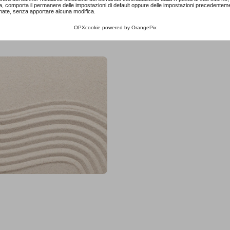
a, comporta il permanere delle impostazioni di default oppure delle impostazioni precedentem
nate, senza apportare alcuna modifica.
OPXcookie
powered by
OrangePix